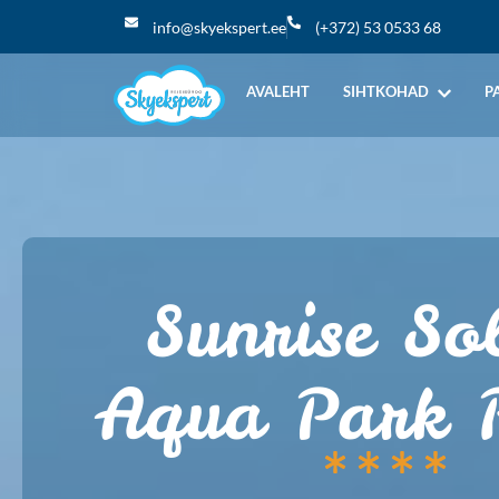
info@skyekspert.ee
(+372) 53 0533 68
AVALEHT
SIHTKOHAD
P
Sunrise So
Aqua Park R