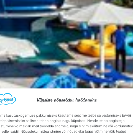
Küpsiste nõusoleku haldamine
ima kasutuskogemuse pakkumiseks kasutame seadme teabe salvestamiseks ja/või
rdepääsemiseks selliseid tehnoloogiaid nagu küpsised. Nende tehnoloogiatega
stumine võimaldab meil töödelda andmeid, nagu sirvimiskäitumine või kordumatu
d sellel saidil. Nõusoleku mitteandmine või nõusoleku tagasivõtmine võib teatud