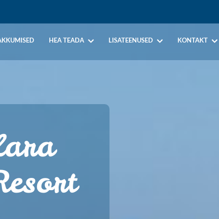
AKKUMISED
HEA TEADA
LISATEENUSED
KONTAKT
lara
esort