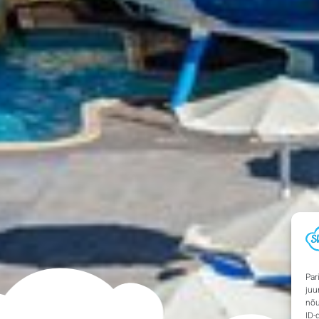
Par
juu
nõu
ID-