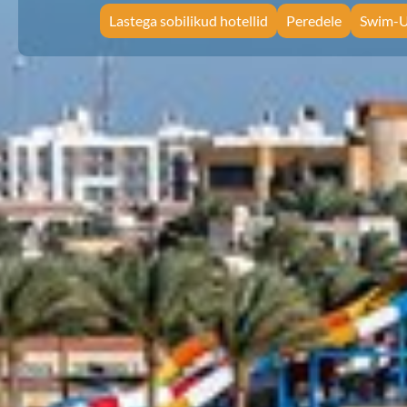
Lastega sobilikud hotellid
Peredele
Swim-U