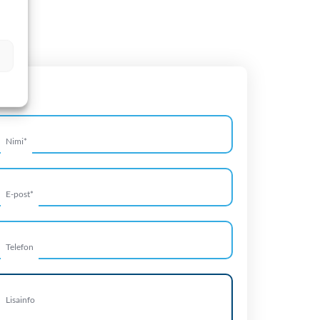
aada meile hotelli päring
Nimi
*
E-post
*
Telefon
Lisainfo