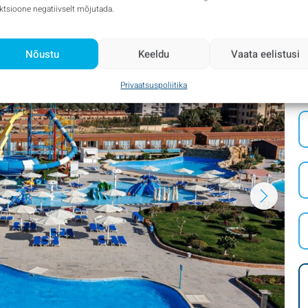
ktsioone negatiivselt mõjutada.
Nõustu
Keeldu
Vaata eelistusi
Privaatsuspoliitika
S