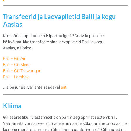
Transfeerid ja Laevapiletid Balil ja kogu
Aasias
Koostöös populaarse reisiportaaliga 12Go.Asia pakume
kõikvõimalikke transfeere ning laevapileteid Balil ja kogu
Aasias, näiteks:
Bali – Gili Air
Bali – Gili Meno
Bali – Gili Trawangan
Bali – Lombok
.. ja palju teisi variante saadaval
siit
Kliima
Gili saarestiku külastamiseks on parim aeg aprillist septembrini.
Vaatamata võimalikele vihmadele on saarte külastamine populaarne
ka detsembris ja jaanuaris (ühesõnaga aastaringselt). Gili saared on