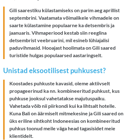
Gili saarestiku külastamiseks on parim aeg aprillist
septembrini. Vaatamata võimalikele vihmadele on
saarte külastamine populaarne ka detsembris ja
jaanuaris. Vihmaperiood kestab siin reeglina
detsembrist veebruarini, mil esineb lühiajalisi
paduvihmasid. Hooajast hoolimata on Gili saared
turistide hulgas populaarsed aastaringselt.
Unistad eksootilisest puhkusest?
Koostades puhkuste kavasid, oleme aktiivselt
propageerinud ka nn. kombineeritud puhkust, kus
puhkuse jooksul vahetatakse majutuspaiku.
Vahetada võib nii piirkondi kui ka lihtsalt hotelle.
Kuna Bali on äärmiselt mitmekesine ja Gili saared on
üks eriline sihtkoht Indoneesias on kombineeritud
puhkus toonud meile väga head tagasisidet meie
klientidelt.