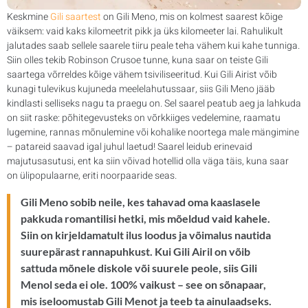
Keskmine
Gili saartest
on Gili Meno, mis on kolmest saarest kõige
väiksem: vaid kaks kilomeetrit pikk ja üks kilomeeter lai. Rahulikult
jalutades saab sellele saarele tiiru peale teha vähem kui kahe tunniga.
Siin olles tekib Robinson Crusoe tunne, kuna saar on teiste Gili
saartega võrreldes kõige vähem tsiviliseeritud. Kui Gili Airist võib
kunagi tulevikus kujuneda meelelahutussaar, siis Gili Meno jääb
kindlasti selliseks nagu ta praegu on. Sel saarel peatub aeg ja lahkuda
on siit raske: põhitegevusteks on võrkkiiges vedelemine, raamatu
lugemine, rannas mõnulemine või kohalike noortega male mängimine
– patareid saavad igal juhul laetud! Saarel leidub erinevaid
majutusasutusi, ent ka siin võivad hotellid olla väga täis, kuna saar
on ülipopulaarne, eriti noorpaaride seas.
Gili Meno sobib neile, kes tahavad oma kaaslasele
pakkuda romantilisi hetki, mis mõeldud vaid kahele.
Siin on kirjeldamatult ilus loodus ja võimalus nautida
suurepärast rannapuhkust. Kui Gili Airil on võib
sattuda mõnele diskole või suurele peole, siis Gili
Menol seda ei ole. 100% vaikust – see on sõnapaar,
mis iseloomustab Gili Menot ja teeb ta ainulaadseks.