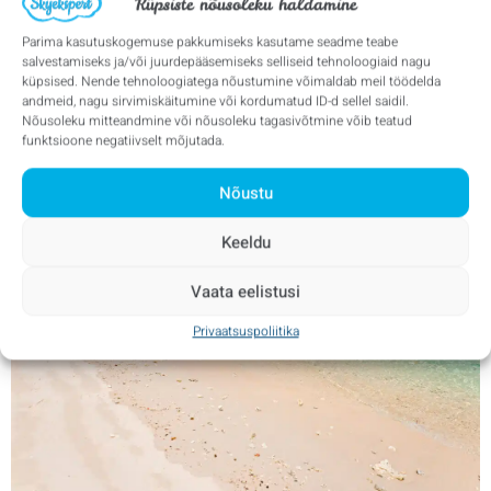
Küpsiste nõusoleku haldamine
Parima kasutuskogemuse pakkumiseks kasutame seadme teabe
salvestamiseks ja/või juurdepääsemiseks selliseid tehnoloogiaid nagu
küpsised. Nende tehnoloogiatega nõustumine võimaldab meil töödelda
andmeid, nagu sirvimiskäitumine või kordumatud ID-d sellel saidil.
Nõusoleku mitteandmine või nõusoleku tagasivõtmine võib teatud
funktsioone negatiivselt mõjutada.
Nõustu
Keeldu
Vaata eelistusi
Privaatsuspoliitika