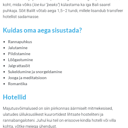
koht, mida võiks (
loe kui “peaks”
) külastama ka iga Bali saarel
puhkaja. Sõit Balilt võtab aega 1,5–2 tundi, millele lisandub transfeer
hotellist sadamasse.
Kuidas oma aega sisustada?
Rannapuhkus
Jalutamine
Pildistamine
Lõõgastumine
Jalgrattasõit
Sukeldumine ja snorgeldamine
Jooga ja meditatsioon
Romantika
Hotellid
Majutusvõimalused on siin piirkonnas äärmiselt mitmekesised,
ulatudes üliluksuslikest kuurortidest lihtsate hosteliteni ja
rannabangaloteni. Juhul kui teil on erisoove kindla hotelli või villa
kohta, võtke meiega ühendust.