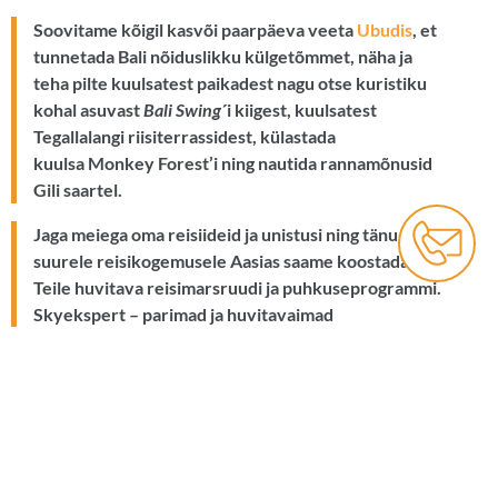
Soovitame kõigil kasvõi paarpäeva veeta
Ubudis
, et
tunnetada Bali nõiduslikku külgetõmmet, näha ja
teha pilte kuulsatest paikadest nagu otse kuristiku
kohal asuvast
Bali Swing
´i kiigest, kuulsatest
Tegallalangi riisiterrassidest, külastada
kuulsa Monkey Forest’i ning nautida rannamõnusid
Gili saartel.
Jaga meiega oma reisiideid ja unistusi ning tänu meie
suurele reisikogemusele Aasias saame koostada
Teile huvitava reisimarsruudi ja puhkuseprogrammi.
Skyekspert – parimad ja huvitavaimad
reisipakkumised, mugavad hotellid ja parim
teenindus Aasias.
Soovid puhkusele?
Jaga meiega oma reisiideid ja unistusi – küsi meilt
pakkumist soovitud sihtkohale ja reisiperioodile.