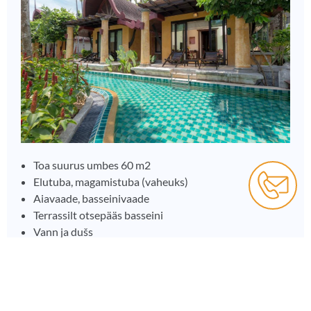
Toa suurus umbes 60 m2
Elutuba, magamistuba (vaheuks)
Aiavaade, basseinivaade
Terrassilt otsepääs basseini
Vann ja dušs
Konditsioneer
Lameekraaniga televiisor
Tasuta WiFi
Tasuta tualetitarbed