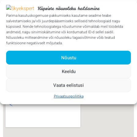
Küpsiste nõusoleku haldamine
Parima kasutuskogemuse pakkumiseks kasutame seadme teabe
salvestamiseks ja/või juurdepääsemiseks selliseid tehnoloogiaid nagu
küpsised. Nende tehnoloogiatega nõustumine võimaldab meil töödelda
andmeid, nagu sirvimiskäitumine või kordumatud ID-d sellel saidil.
Nõusoleku mitteandmine või nõusoleku tagasivõtmine võib teatud
funktsioone negatiivselt mõjutada.
Nõustu
Keeldu
Vaata eelistusi
Privaatsuspoliitika