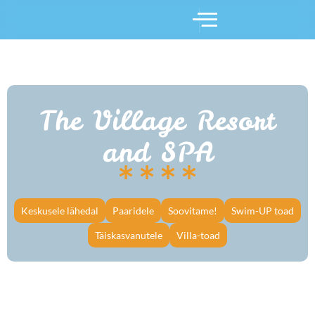
The Village Resort
and SPA
Keskusele lähedal
Paaridele
Soovitame!
Swim-UP toad
Täiskasvanutele
Villa-toad