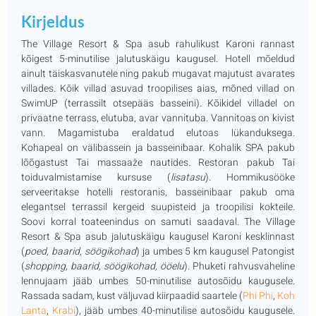
Kirjeldus
The Village Resort & Spa asub rahulikust Karoni rannast
kõigest 5-minutilise jalutuskäigu kaugusel. Hotell mõeldud
ainult täiskasvanutele ning pakub mugavat majutust avarates
villades. Kõik villad asuvad troopilises aias, mõned villad on
SwimUP (terrassilt otsepääs basseini). Kõikidel villadel on
privaatne terrass, elutuba, avar vannituba. Vannitoas on kivist
vann. Magamistuba eraldatud elutoas lükanduksega.
Kohapeal on välibassein ja basseinibaar. Kohalik SPA pakub
lõõgastust Tai massaaže nautides. Restoran pakub Tai
toiduvalmistamise kursuse (
lisatasu
). Hommikusööke
serveeritakse hotelli restoranis, basseinibaar pakub oma
elegantsel terrassil kergeid suupisteid ja troopilisi kokteile.
Soovi korral toateenindus on samuti saadaval. The Village
Resort & Spa asub jalutuskäigu kaugusel Karoni kesklinnast
(
poed, baarid, söögikohad
) ja umbes 5 km kaugusel Patongist
(
shopping, baarid, söögikohad, ööelu
). Phuketi rahvusvaheline
lennujaam jääb umbes 50-minutilise autosõidu kaugusele.
Rassada sadam, kust väljuvad kiirpaadid saartele (
Phi Phi
,
Koh
Lanta
,
Krabi
), jääb umbes 40-minutilise autosõidu kaugusele.