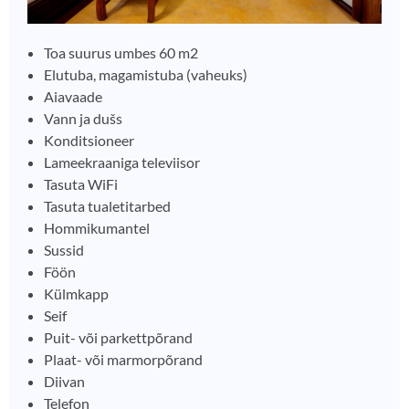
Toa suurus umbes 60 m2
Elutuba, magamistuba (vaheuks)
Aiavaade
Vann ja dušs
Konditsioneer
Lameekraaniga televiisor
Tasuta WiFi
Tasuta tualetitarbed
Hommikumantel
Sussid
Föön
Külmkapp
Seif
Puit- või parkettpõrand
Plaat- või marmorpõrand
Diivan
Telefon