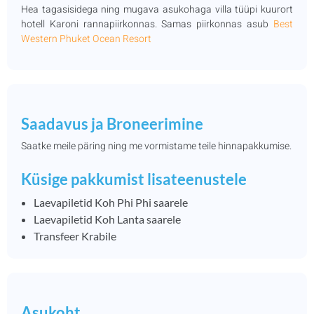
Hea tagasisidega ning mugava asukohaga villa tüüpi kuurort
hotell Karoni rannapiirkonnas. Samas piirkonnas asub
Best
Western Phuket Ocean Resort
Saadavus ja Broneerimine
Saatke meile päring ning me vormistame teile hinnapakkumise.
Küsige pakkumist lisateenustele
Laevapiletid Koh Phi Phi saarele
Laevapiletid Koh Lanta saarele
Transfeer Krabile
Asukoht