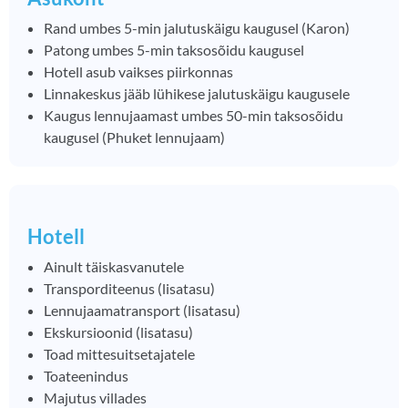
Rand umbes 5-min jalutuskäigu kaugusel (Karon)
Patong umbes 5-min taksosõidu kaugusel
Hotell asub vaikses piirkonnas
Linnakeskus jääb lühikese jalutuskäigu kaugusele
Kaugus lennujaamast umbes 50-min taksosõidu
kaugusel (Phuket lennujaam)
Hotell
Ainult täiskasvanutele
Transporditeenus (lisatasu)
Lennujaamatransport
(lisatasu)
Ekskursioonid
(lisatasu)
Toad mittesuitsetajatele
Toateenindus
Majutus villades